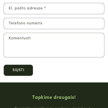
n
t
El. pašto adresas
*
a
k
Telefono numeris
t
i
n
Komentuoti
ė
f
o
r
m
SIŲSTI
a
Tapkime draugais!