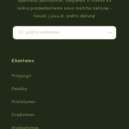
Specialūs pasiūlymai, naujienos ir viskas ko
reikia pradedantiems savo matcha kelionę -
tiesiai į jūsų el. pašto dėžutę!
El. pašto adresas
Klientams
Prisijungti
Paieška
Pristatymas
Grąžinimas
Atsiskaitymas