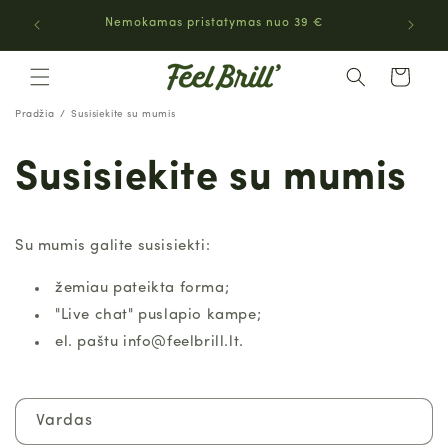
EITI Į
Nemokamas pristatymas nuo 39 €
TURINĮ
Krepšelis
Pradžia
Susisiekite su mumis
Susisiekite su mumis
Su mumis galite susisiekti:
žemiau pateikta forma;
"Live chat" puslapio kampe;
el. paštu info@feelbrill.lt.
K
Vardas
o