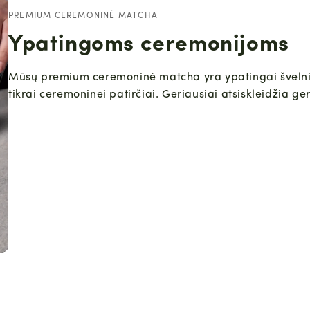
PREMIUM CEREMONINĖ MATCHA
Ypatingoms ceremonijoms
Mūsų premium ceremoninė matcha yra ypatingai švelni ir 
tikrai ceremoninei patirčiai. Geriausiai atsiskleidžia ge