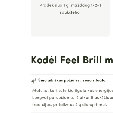
Pradėk nuo 1 g, maždaug 1/2–1
šaukštelio.
Kodėl Feel Brill 
Šiuolaikiškas požiūris į seną ritualą
Matcha, kuri suteikia ilgalaikės energijo
Lengvai paruošiama, išlaikanti aukščiau
tradicijas, pritaikytas šių dienų ritmui.