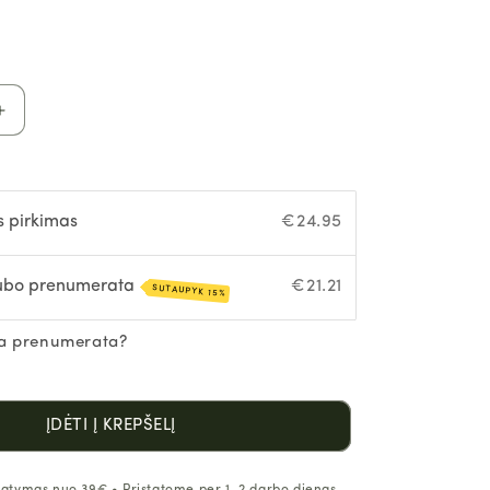
Padidinti
Premium
ceremoninė
matcha
kiekį
s pirkimas
€24.95
ubo prenumerata
€21.21
SUTAUPYK 15%
ia prenumerata?
ĮDĖTI Į KREPŠELĮ