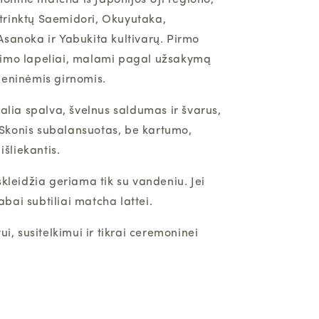
ninė matcha iš Japonijos Uji regiono,
rinktų Saemidori, Okuyutaka,
Asanoka ir Yabukita kultivarų. Pirmo
imo lapeliai, malami pagal užsakymą
meninėmis girnomis.
žalia spalva, švelnus saldumas ir švarus,
konis subalansuotas, be kartumo,
 išliekantis.
skleidžia geriama tik su vandeniu. Jei
 labai subtiliai matcha lattei.
ui, susitelkimui ir tikrai ceremoninei