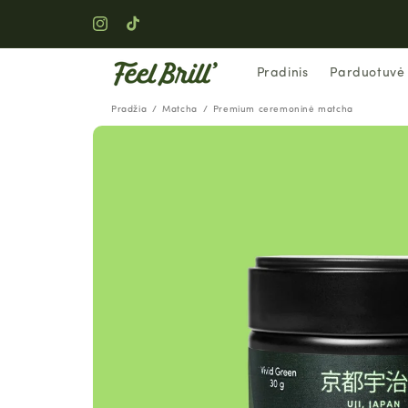
EITI Į
TURINĮ
„Instagram“
„TikTok“
Pradinis
Parduotuvė
Pradžia
Matcha
Premium ceremoninė matcha
PEREITI PRIE
INFORMACIJOS
APIE GAMINĮ