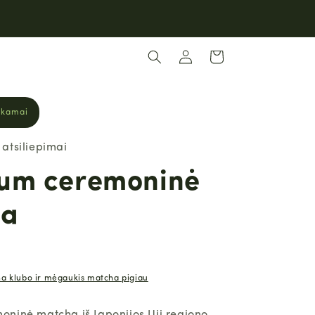
Nemokamas pristatymas nuo 39 €
Prisijungti
Krepšelis
okamai
 atsiliepimai
um ceremoninė
ha
ha klubo ir mėgaukis matcha pigiau