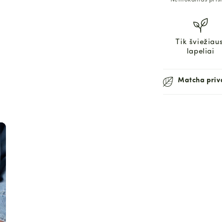
Nemokamas prista
Tik šviežiaus
lapeliai
Matcha priv