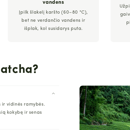
vandens
Užpi
Įpilk šlakelį karšto (60–80 °C),
gaiv
bet ne verdančio vandens ir
p
išplak, kol susidarys puta.
matcha?
s ir vidinės ramybės.
sią kokybę ir senas