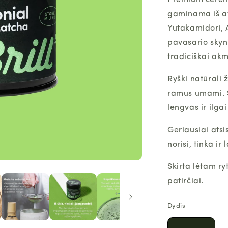
Premium ceremo
gaminama iš at
Yutakamidori, 
pavasario skyn
tradiciškai ak
Ryški natūrali 
ramus umami. S
lengvas ir ilgai
Geriausiai atsi
norisi, tinka ir
Skirta lėtam ryt
patirčiai.
Dydis