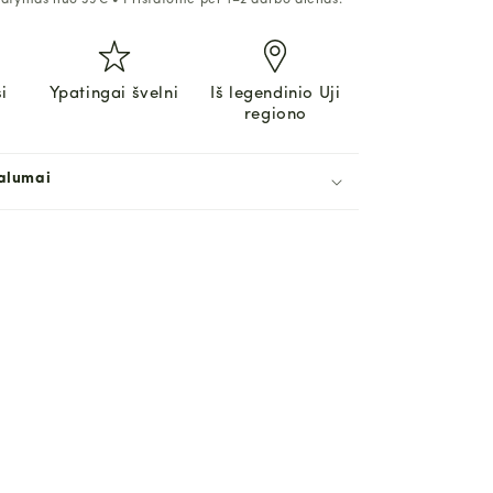
tymas nuo 39€ • Pristatome per 1–2 darbo dienas.
i
Ypatingai švelni
Iš legendinio Uji
regiono
alumai