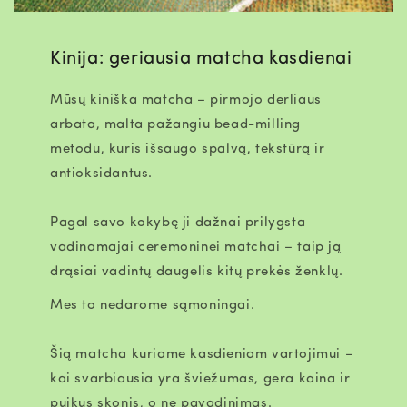
Kinija: geriausia matcha kasdienai
Mūsų kiniška matcha –
pirmojo derliaus
arbata
, malta pažangiu
bead-milling
metodu, kuris išsaugo spalvą, tekstūrą ir
antioksidantus.
Pagal savo kokybę ji dažnai prilygsta
vadinamajai
ceremoninei
matchai – taip ją
drąsiai vadintų daugelis kitų prekės ženklų.
Mes to nedarome sąmoningai.
Šią matcha kuriame kasdieniam vartojimui –
kai svarbiausia yra
šviežumas, gera kaina ir
puikus skonis
, o ne pavadinimas.