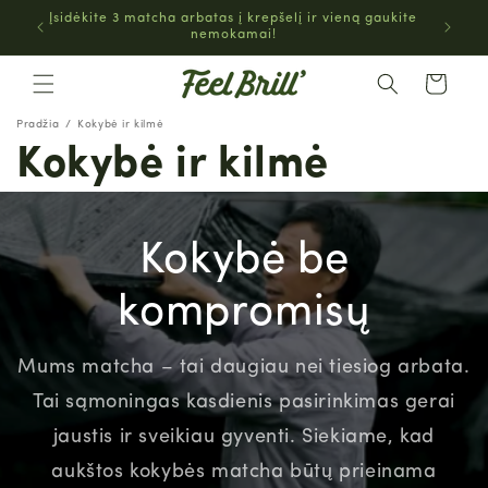
EITI Į
Įsidėkite 3 matcha arbatas į krepšelį ir vieną gaukite
TURINĮ
nemokamai!
Krepšelis
Pradžia
Kokybė ir kilmė
Kokybė ir kilmė
Kokybė be
kompromisų
Mums
matcha
– tai daugiau nei tiesiog arbata.
Tai sąmoningas kasdienis pasirinkimas gerai
jaustis ir sveikiau gyventi. Siekiame, kad
aukštos kokybės
matcha
būtų prieinama