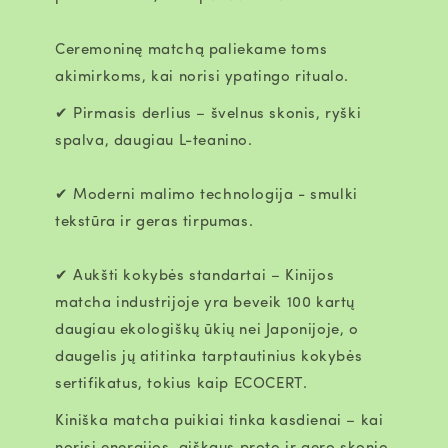
Ceremoninę matchą paliekame toms
akimirkoms, kai norisi ypatingo ritualo.
✔
Pirmasis derlius
– švelnus skonis, ryški
spalva, daugiau L-teanino.
✔
Moderni malimo technologija
- smulki
tekstūra ir geras tirpumas.
✔
Aukšti kokybės standartai
– Kinijos
matcha
industrijoje yra beveik
100 kartų
daugiau ekologiškų ūkių nei Japonijoje
, o
daugelis jų atitinka tarptautinius kokybės
sertifikatus, tokius kaip ECOCERT.
Kiniška matcha puikiai tinka kasdienai – kai