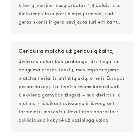
klientų įvertino
mūsų arbatas
4,8 balais iš 5
.
Kiekvienas toks įvertinimas primena, kad
geras skonis ir gera savijauta turi eiti kartu.
Geriausia
matcha
už geriausią kainą
Sveikata neturi būti prabanga. Skirtingai nei
dauguma prekės ženklų, mes
importuojame
matcha tiesiai iš atrinktų ūkių
, o ne iš Europos
perpardavėjų. Tai leidžia mums kontroliuoti
kiekvieną gamybos žingsnį – nuo derliaus iki
malimo – išlaikant šviežumą ir išvengiant
tarpininkų mokesčių. Rezultatas paprastas:
aukščiausia kokybė už sąžiningą kainą.