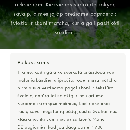
kiekvienam. Kiekvienas supranta kokybę
savaip, o mes ją apibrėžiame paprastai:
šviežia ir skani matcha, kuria gali pasitikėti
kasdien.
Puikus skonis
Tikime, kad ilgalaikė sveikata prasideda nuo
malonių kasdienių įpročių, todėl mūsų
matcha
pirmiausia vertinama pagal
skonį ir tekstūrą:
švelnią, natūraliai saldžią ir be kartumo.
Kuriame skirtingus mišinius, kad kiekvienas
rastų savo mėgstamą būdą jaustis žvaliai: nuo
klasikinės iki vanilinės ar su Lion’s Mane.
Džiaugiamės, kad jau daugiau nei
1 700