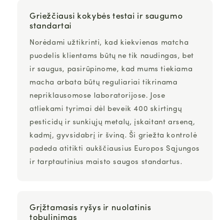
Griežčiausi kokybės testai ir saugumo
standartai
Norėdami užtikrinti, kad kiekvienas
matcha
puodelis klientams būtų ne tik naudingas, bet
ir saugus, pasirūpinome, kad mums tiekiama
macha
arbata būtų reguliariai tikrinama
nepriklausomose laboratorijose. Jose
atliekami
tyrimai dėl beveik 400 skirtingų
pesticidų ir sunkiųjų metalų
, įskaitant arseną,
kadmį, gyvsidabrį ir šviną. Ši griežta kontrolė
padeda
atitikti
aukščiausius Europos Sąjungos
ir tarptautinius maisto saugos standartus
.
Grįžtamasis ryšys ir nuolatinis
tobulinimas