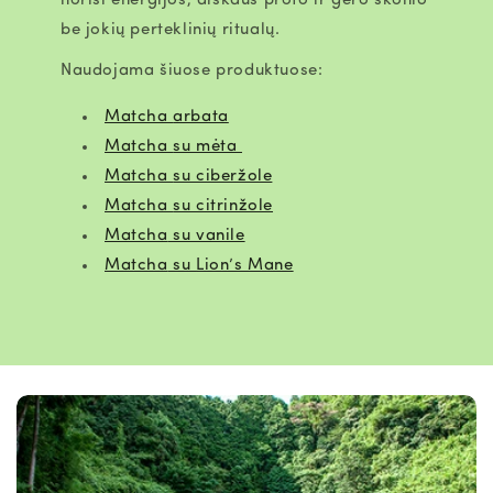
norisi energijos, aiškaus proto ir gero skonio
be jokių perteklinių ritualų.
Naudojama šiuose produktuose:
Matcha
arbata
Matcha
su mėta
Matcha
su ciberžole
Matcha
su citrinžole
Matcha
su vanile
Matcha
su
Lion’s Mane