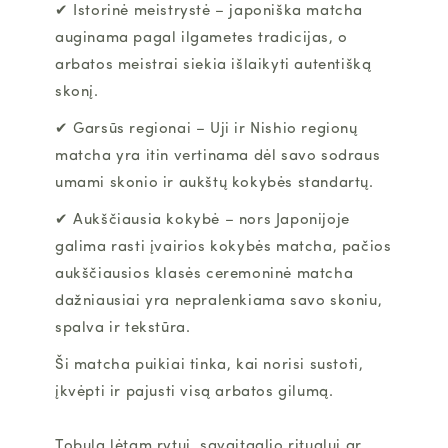
✔
Istorinė meistrystė
– japoniška
matcha
auginama pagal ilgametes tradicijas, o
arbatos meistrai siekia išlaikyti autentišką
skonį.
✔
Garsūs regionai
– Uji ir Nishio regionų
matcha
yra itin vertinama dėl savo sodraus
umami skonio ir aukštų kokybės standartų.
✔
Aukščiausia kokybė
– nors Japonijoje
galima rasti įvairios kokybės
matcha
, pačios
aukščiausios klasės ceremoninė
matcha
dažniausiai yra nepralenkiama savo skoniu,
spalva ir tekstūra.
Ši matcha puikiai tinka, kai norisi sustoti,
įkvėpti ir pajusti visą arbatos gilumą.
Tobula lėtam rytui, savaitgalio ritualui ar