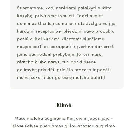
Suprantame, kad, norėdami palaikyti aukštą
kokybę, privalome tobulėti. Todėl nuolat
domimės klientų nuomone ir atsižvelgiame į ją
kurdami receptus bei plėsdami savo produktų
pasiūlą. Kai kuriems klientams siunčiame
naujas partijas paragauti ir įvertinti dar prieš
joms pasirodant prekyboje. Jei esi mūsų
Matcha
klubo narys
, turi dar didesnę
galimybę prisidėti prie šio proceso ir padėti
mums sukurti dar geresnę
matcha
patirtį!
Kilmė
Mūsų
matcha
auginama Kinijoje ir Japonijoje –
šiose šalyse plėtojamos gilios arbatos auginimo