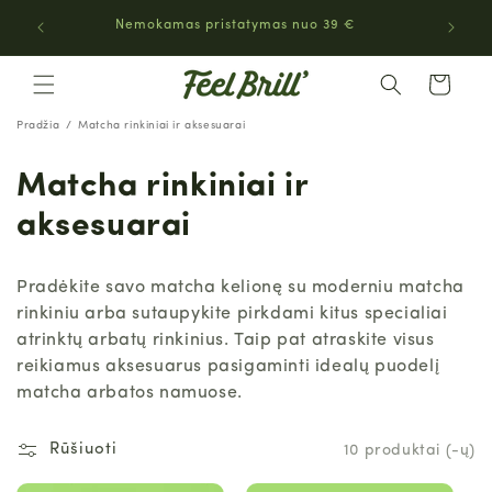
EITI Į
Nemokamas pristatymas nuo 39 €
TURINĮ
Krepšelis
Pradžia
Matcha rinkiniai ir aksesuarai
Matcha rinkiniai ir
aksesuarai
Pradėkite savo matcha kelionę su moderniu matcha
rinkiniu arba sutaupykite pirkdami kitus specialiai
atrinktų arbatų rinkinius. Taip pat atraskite visus
reikiamus aksesuarus pasigaminti idealų puodelį
matcha arbatos namuose.
Rūšiuoti
10 produktai (-ų)