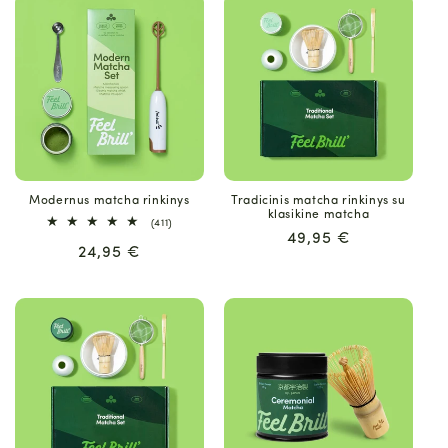
Modernus matcha rinkinys
Tradicinis matcha rinkinys su
klasikine matcha
411
(411)
iš
Įprasta
49,95 €
Įprasta
24,95 €
viso
kaina
apžvalgų
kaina