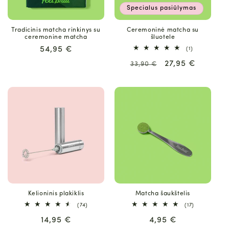
Specialus pasiūlymas
Tradicinis matcha rinkinys su
Ceremoninė matcha su
ceremonine matcha
šluotele
Įprasta
54,95 €
1
(1)
iš
kaina
Įprasta
Pasiūlymo
27,95 €
viso
33,90 €
apžvalgų
kaina
kaina
Kelioninis plakiklis
Matcha šaukštelis
74
17
(74)
(17)
iš
iš
Įprasta
14,95 €
viso
Įprasta
4,95 €
viso
apžvalgų
apžvalgų