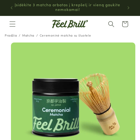
EITI Į
Įsidėkite 3 matcha arbatas į krepšelį ir vieną gaukite
TURINĮ
nemokamai!
Krepšelis
Pradžia
Matcha
Ceremoninė matcha su šluotele
PEREITI PRIE
INFORMACIJOS
APIE GAMINĮ