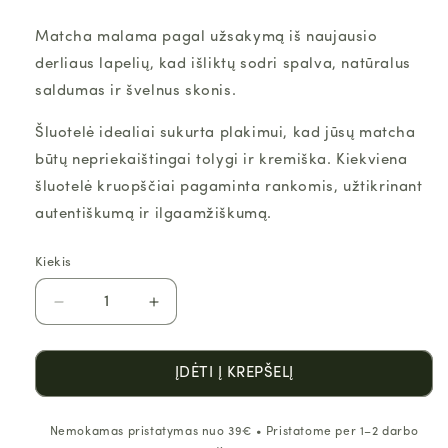
Matcha malama pagal užsakymą iš naujausio
derliaus lapelių, kad išliktų sodri spalva, natūralus
saldumas ir švelnus skonis.
Šluotelė idealiai sukurta plakimui, kad jūsų matcha
būtų nepriekaištingai tolygi ir kremiška. Kiekviena
šluotelė kruopščiai pagaminta rankomis, užtikrinant
autentiškumą ir ilgaamžiškumą.
Kiekis
Kiekis
Sumažinti
Padidinti
Ceremoninė
Ceremoninė
matcha
matcha
su
su
ĮDĖTI Į KREPŠELĮ
šluotele
šluotele
kiekį
kiekį
Nemokamas pristatymas nuo 39€ • Pristatome per 1–2 darbo