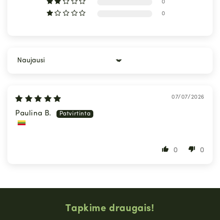
0
0
Sort by
07/07/2026
Paulina B.
0
0
Tapkime draugais!