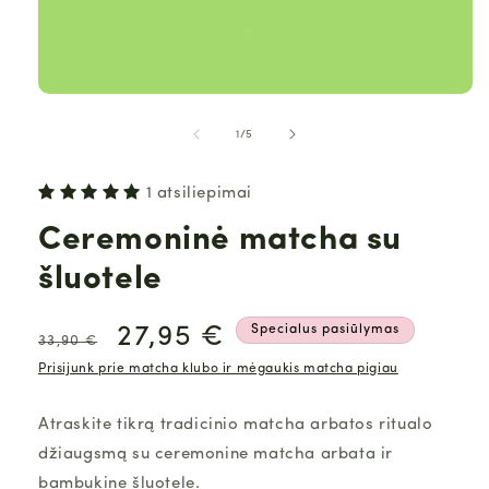
iš
1
/
5
1 atsiliepimai
Ceremoninė matcha su
šluotele
Įprasta
Pasiūlymo
27,95 €
Specialus pasiūlymas
33,90 €
Prisijunk prie matcha klubo ir mėgaukis matcha pigiau
kaina
kaina
Atraskite tikrą tradicinio matcha arbatos ritualo
džiaugsmą su ceremonine matcha arbata ir
bambukine šluotele.