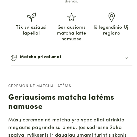
dienas.
Tik šviežiausi
Geriausioms
Iš legendinio Uji
lapeliai
matcha latte
regiono
namuose
Matcha privalumai
CEREMONINĖ MATCHA LATĖMS
Geriausioms matcha latėms
namuose
Mūsų ceremoninė matcha yra specialiai atrinkta
mėgautis pagrinde su pienu. Jos sodresnė žalia
spalva, ryškesnis ir daugiau umami turintis skonis