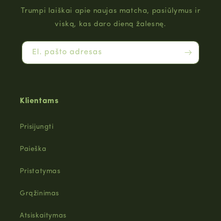
Trumpi laiškai apie naujas matcha, pasiūlymus ir
viską, kas daro dieną žalesnę.
El. pašto adresas
Klientams
Prisijungti
Paieška
Pristatymas
Grąžinimas
Atsiskaitymas