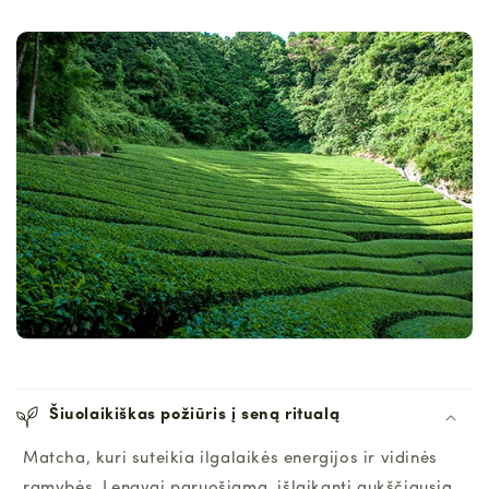
Šiuolaikiškas požiūris į seną ritualą
Matcha, kuri suteikia ilgalaikės energijos ir vidinės
ramybės. Lengvai paruošiama, išlaikanti aukščiausią