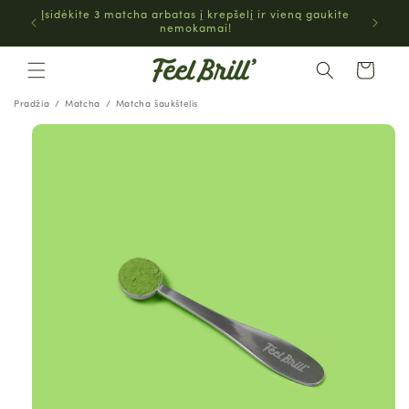
EITI Į
Įsidėkite 3 matcha arbatas į krepšelį ir vieną gaukite
TURINĮ
nemokamai!
Krepšelis
Pradžia
Matcha
Matcha šaukštelis
PEREITI PRIE
INFORMACIJOS
APIE GAMINĮ