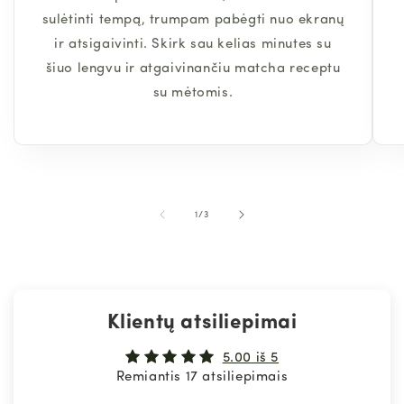
sulėtinti tempą, trumpam pabėgti nuo ekranų
ir atsigaivinti. Skirk sau kelias minutes su
šiuo lengvu ir atgaivinančiu matcha receptu
su mėtomis.
iš
1
/
3
Klientų atsiliepimai
5.00 iš 5
Remiantis 17 atsiliepimais