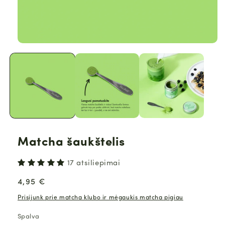
Matcha šaukštelis
17 atsiliepimai
Įprasta
4,95 €
kaina
Prisijunk prie matcha klubo ir mėgaukis matcha pigiau
Spalva