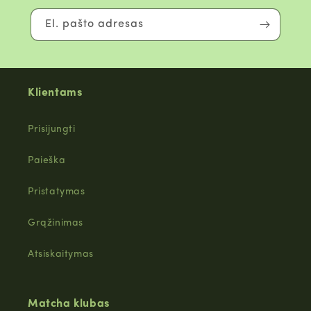
El. pašto adresas
Klientams
Prisijungti
Paieška
Pristatymas
Grąžinimas
Atsiskaitymas
Matcha klubas