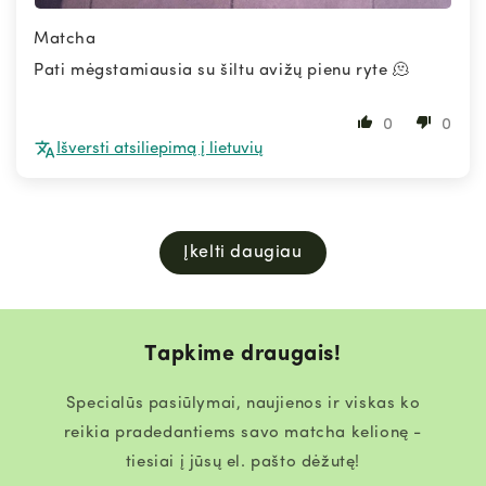
Matcha
Pati mėgstamiausia su šiltu avižų pienu ryte 🫠
0
0
Išversti atsiliepimą į lietuvių
Įkelti daugiau
Tapkime draugais!
Specialūs pasiūlymai, naujienos ir viskas ko
reikia pradedantiems savo matcha kelionę -
tiesiai į jūsų el. pašto dėžutę!