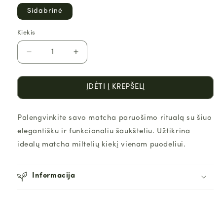
Sidabrinė
Kiekis
Kiekis
Sumažinti
Padidinti
Matcha
Matcha
šaukštelis
šaukštelis
kiekį
kiekį
ĮDĖTI Į KREPŠELĮ
Palengvinkite savo matcha paruošimo ritualą su šiuo
elegantišku ir funkcionaliu šaukšteliu. Užtikrina
idealų matcha miltelių kiekį vienam puodeliui.
Informacija